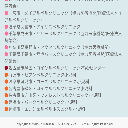
葵阪会
）
●
一宮市・メイプルベルクリニック
（協力医療機関/
医療法人メイ
プルベルクリニック
）
●
岐阜県羽島市・アイリスベルクリニック
●
千葉県成田市・リリーベルクリニック
（協力医療機関/
医療法人
葵葉会
）
●
神奈川県秦野市・アクアベルクリニック（協力医療機関）
●
千葉県千葉市・稲毛バースクリニック
（協力医療機関/
医療法人
葵葉会
）
●
名古屋市緑区・ロイヤルベルクリニック 不妊センター
●
稲沢市・セブンベルクリニック小児科
●
岐阜県可児市・ローズベルクリニック 小児科
●
名古屋市緑区・ロイヤルベルクリニック小児科
●
名古屋市守山区・フォレストベルクリニック 小児科
●
豊橋市・パークベルクリニック 小児科
●
岡崎市・エンジェルベルホスピタル 小児科
Copyright © 医療法人葵鐘会 キャッスルベルクリニック All Rights Reserved.