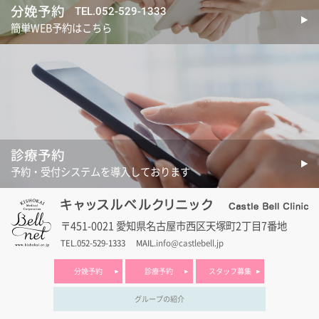
分娩予約
TEL.052-529-1333
簡単WEB予約はこちら
診療予約
予約・受付システムを導入しております
〒451-0021 愛知県名古屋市西区天塚町2丁目7番地
TEL.052-529-1333
MAIL.
info@castlebell.jp
分娩予約
診療予約
スタッフ募集
グループの紹介